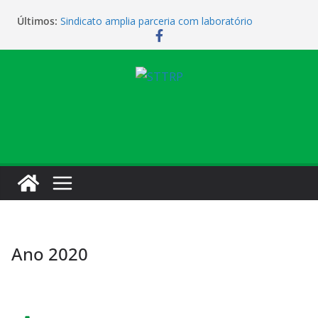
Últimos:
Sindicato amplia parceria com laboratório
Sindicato homenageia a categoria pelo Dia do
Motorista
Sindicato realiza assembleia para orientar
cobradores sobre novas possibilidades de
qualificação e recolocação profissional
Sede campestre será reaberta neste sábado
Vendaval causa estragos e sede campestre está
fechada nesta sexta-feira
Ano 2020