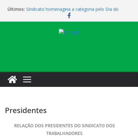
Últimos:
Sindicato homenageia a categoria pelo Dia do
Motorista
Sindicato realiza assembleia para orientar
cobradores sobre novas possibilidades de
qualificação e recolocação profissional
Sindicato promove encontro para orientar
cobradores sobre qualificação e recolocação
Vendaval causa estragos e sede campestre está
fechada nesta sexta-feira
Sindicato amplia parceria com laboratório
Presidentes
RELAÇÃO DOS PRESIDENTES DO SINDICATO DOS
TRABALHADORES