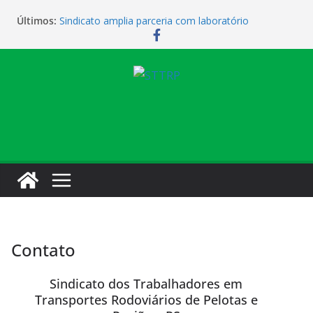
Últimos:
Sindicato amplia parceria com laboratório
Sindicato homenageia a categoria pelo Dia do
Motorista
Sindicato realiza assembleia para orientar
cobradores sobre novas possibilidades de
qualificação e recolocação profissional
Sede campestre será reaberta neste sábado
Vendaval causa estragos e sede campestre está
fechada nesta sexta-feira
Contato
Sindicato dos Trabalhadores em
Transportes Rodoviários de Pelotas e