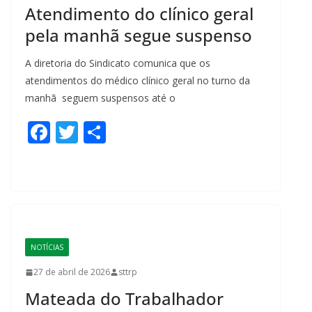
Atendimento do clínico geral
pela manhã segue suspenso
A diretoria do Sindicato comunica que os
atendimentos do médico clínico geral no turno da
manhã seguem suspensos até o
F
T
S
ac
w
h
e
itt
ar
b
er
e
o
o
NOTÍCIAS
k
27 de abril de 2026
sttrp
Mateada do Trabalhador