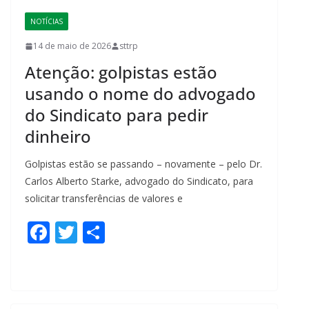
o
NOTÍCIAS
k
14 de maio de 2026
sttrp
Atenção: golpistas estão
usando o nome do advogado
do Sindicato para pedir
dinheiro
Golpistas estão se passando – novamente – pelo Dr.
Carlos Alberto Starke, advogado do Sindicato, para
solicitar transferências de valores e
F
T
S
ac
w
h
e
itt
ar
b
er
e