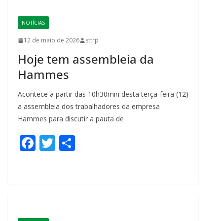
o
o
NOTÍCIAS
k
12 de maio de 2026
sttrp
Hoje tem assembleia da
Hammes
Acontece a partir das 10h30min desta terça-feira (12)
a assembleia dos trabalhadores da empresa
Hammes para discutir a pauta de
F
T
S
ac
w
h
e
itt
ar
b
er
e
o