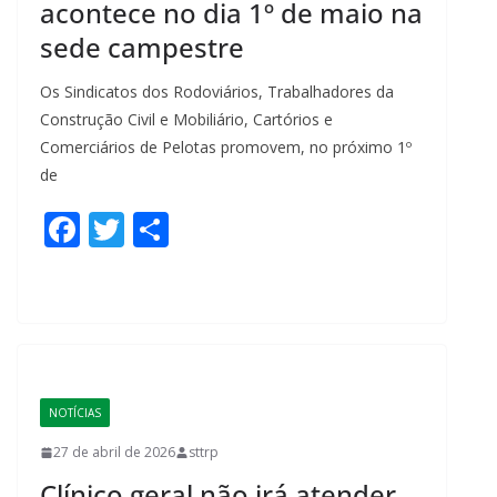
acontece no dia 1º de maio na
sede campestre
Os Sindicatos dos Rodoviários, Trabalhadores da
Construção Civil e Mobiliário, Cartórios e
Comerciários de Pelotas promovem, no próximo 1º
de
F
T
S
ac
w
h
e
itt
ar
b
er
e
o
o
NOTÍCIAS
k
27 de abril de 2026
sttrp
Clínico geral não irá atender