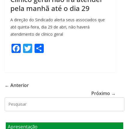
pela manhã até o dia 29
A direção do Sindicado alerta seus associados que
até quinta-feira, dia 29 de abri, não haverá
atendimento de clínico geral
F
T
S
ac
w
h
e
itt
ar
b
er
e
o
← Anterior
o
Próximo →
k
Apresentação