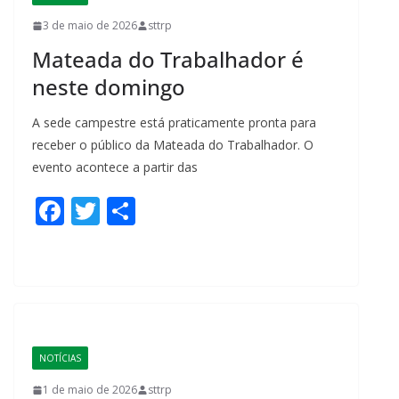
k
3 de maio de 2026
sttrp
Mateada do Trabalhador é
neste domingo
A sede campestre está praticamente pronta para
receber o público da Mateada do Trabalhador. O
evento acontece a partir das
F
T
S
ac
w
h
e
itt
ar
b
er
e
o
o
NOTÍCIAS
k
1 de maio de 2026
sttrp