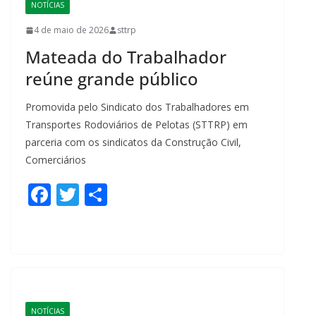
o
NOTÍCIAS
k
4 de maio de 2026
sttrp
Mateada do Trabalhador
reúne grande público
Promovida pelo Sindicato dos Trabalhadores em
Transportes Rodoviários de Pelotas (STTRP) em
parceria com os sindicatos da Construção Civil,
Comerciários
F
T
S
ac
w
h
e
itt
ar
b
er
e
o
o
NOTÍCIAS