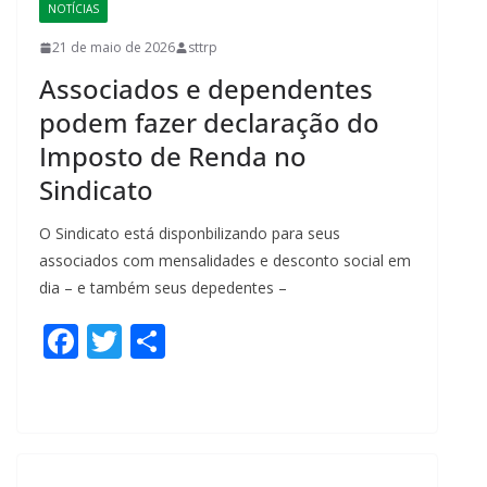
NOTÍCIAS
21 de maio de 2026
sttrp
Associados e dependentes
podem fazer declaração do
Imposto de Renda no
Sindicato
O Sindicato está disponbilizando para seus
associados com mensalidades e desconto social em
dia – e também seus depedentes –
F
T
S
ac
w
h
e
itt
ar
b
er
e
o