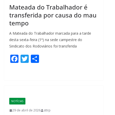
Mateada do Trabalhador é
transferida por causa do mau
tempo
A Mateada do Trabalhador marcada para a tarde
desta sexta-feira (1º) na sede campestre do
Sindicato dos Rodoviários foi transferida
F
T
S
ac
w
h
e
itt
ar
b
er
e
o
o
NOTÍCIAS
k
29 de abril de 2026
sttrp