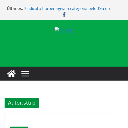
Últimos:
Sindicato homenageia a categoria pelo Dia do
Motorista
Sindicato realiza assembleia para orientar
cobradores sobre novas possibilidades de
qualificação e recolocação profissional
Sede campestre será reaberta neste sábado
Vendaval causa estragos e sede campestre está
fechada nesta sexta-feira
Sindicato amplia parceria com laboratório
Autor:
sttrp