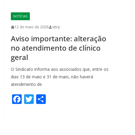
o
o
NOTÍCIAS
k
12 de maio de 2026
sttrp
Aviso importante: alteração
no atendimento de clínico
geral
O Sindicato informa aos associados que, entre os
dias 13 de maio e 31 de maio, não haverá
atendimento de
F
T
S
ac
w
h
e
itt
ar
b
er
e