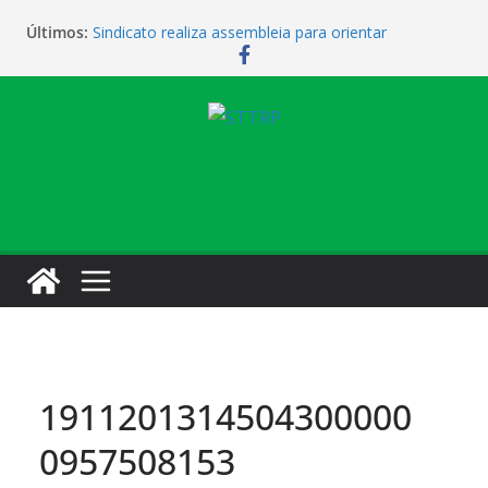
Últimos:
Sindicato realiza assembleia para orientar
cobradores sobre novas possibilidades de
qualificação e recolocação profissional
Sindicato promove encontro para orientar
cobradores sobre qualificação e recolocação
Não temos atendimento de clínico na manhã desta
quarta-feira (1)
Sindicato amplia parceria com laboratório
Sindicato homenageia a categoria pelo Dia do
Motorista
1911201314504300000
0957508153