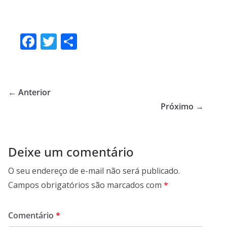
F
T
S
ac
w
h
e
itt
ar
b
er
e
← Anterior
o
Próximo →
o
k
Deixe um comentário
O seu endereço de e-mail não será publicado.
Campos obrigatórios são marcados com
*
Comentário
*