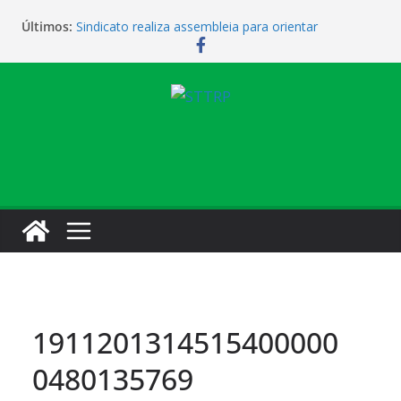
Últimos:
Sindicato realiza assembleia para orientar
cobradores sobre novas possibilidades de
qualificação e recolocação profissional
Sindicato promove encontro para orientar
cobradores sobre qualificação e recolocação
Não temos atendimento de clínico na manhã desta
quarta-feira (1)
Sindicato amplia parceria com laboratório
Sindicato homenageia a categoria pelo Dia do
Motorista
1911201314515400000
0480135769