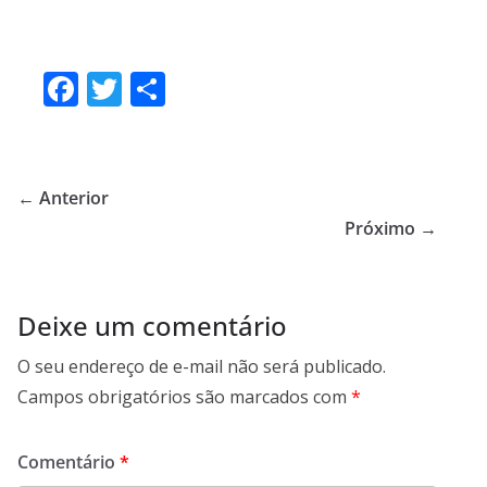
F
T
S
ac
w
h
e
itt
ar
b
er
e
← Anterior
o
Próximo →
o
k
Deixe um comentário
O seu endereço de e-mail não será publicado.
Campos obrigatórios são marcados com
*
Comentário
*