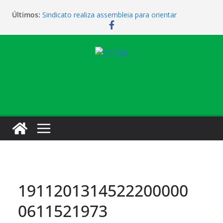
Últimos:
Sindicato realiza assembleia para orientar
cobradores sobre novas possibilidades de
qualificação e recolocação profissional
Sindicato promove encontro para orientar
cobradores sobre qualificação e recolocação
Não temos atendimento de clínico na manhã desta
quarta-feira (1)
Sindicato amplia parceria com laboratório
Sindicato homenageia a categoria pelo Dia do
Motorista
1911201314522200000
0611521973