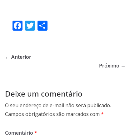
F
T
S
ac
w
h
e
itt
ar
b
er
e
← Anterior
o
Próximo →
o
k
Deixe um comentário
O seu endereço de e-mail não será publicado.
Campos obrigatórios são marcados com
*
Comentário
*