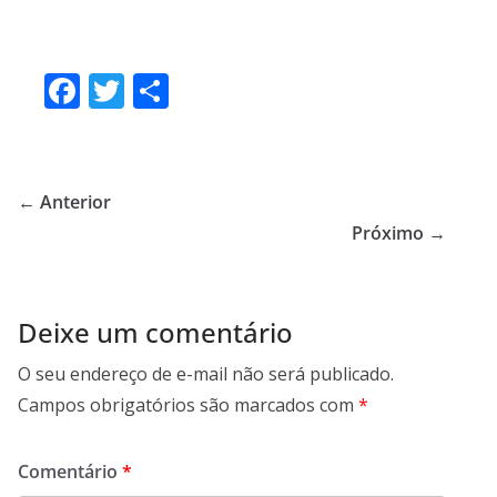
F
T
S
ac
w
h
e
itt
ar
b
er
e
← Anterior
o
Próximo →
o
k
Deixe um comentário
O seu endereço de e-mail não será publicado.
Campos obrigatórios são marcados com
*
Comentário
*