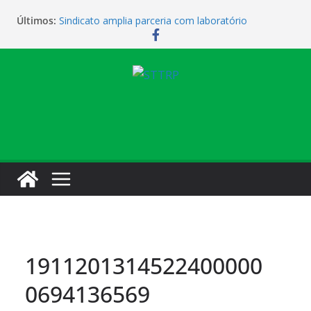
Últimos:
Sindicato amplia parceria com laboratório
Sindicato homenageia a categoria pelo Dia do
Motorista
Sindicato realiza assembleia para orientar
cobradores sobre novas possibilidades de
qualificação e recolocação profissional
Sede campestre será reaberta neste sábado
Vendaval causa estragos e sede campestre está
fechada nesta sexta-feira
1911201314522400000
0694136569