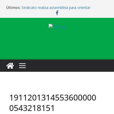
Últimos:
Sindicato realiza assembleia para orientar
cobradores sobre novas possibilidades de
qualificação e recolocação profissional
Sindicato promove encontro para orientar
cobradores sobre qualificação e recolocação
Não temos atendimento de clínico na manhã desta
quarta-feira (1)
Sindicato amplia parceria com laboratório
Sindicato homenageia a categoria pelo Dia do
Motorista
1911201314553600000
0543218151