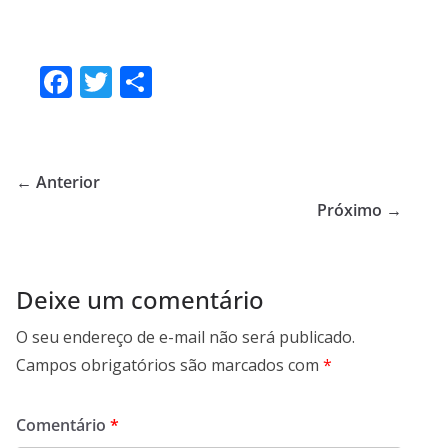
F
T
S
ac
w
h
e
itt
ar
b
er
e
← Anterior
o
Próximo →
o
k
Deixe um comentário
O seu endereço de e-mail não será publicado.
Campos obrigatórios são marcados com
*
Comentário
*