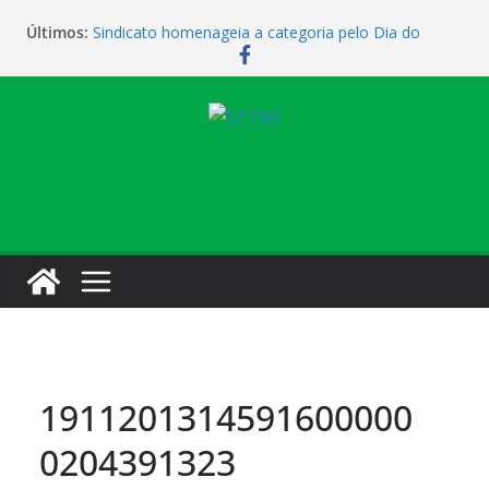
Últimos:
Sindicato homenageia a categoria pelo Dia do
Motorista
Sindicato realiza assembleia para orientar
cobradores sobre novas possibilidades de
qualificação e recolocação profissional
Sindicato promove encontro para orientar
cobradores sobre qualificação e recolocação
Vendaval causa estragos e sede campestre está
fechada nesta sexta-feira
Sindicato amplia parceria com laboratório
1911201314591600000
0204391323