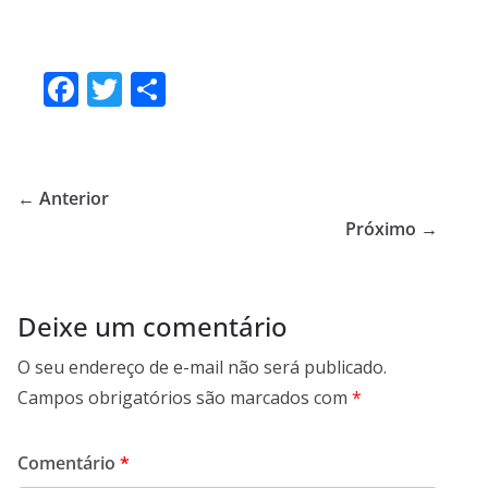
F
T
S
ac
w
h
e
itt
ar
b
er
e
← Anterior
o
Próximo →
o
k
Deixe um comentário
O seu endereço de e-mail não será publicado.
Campos obrigatórios são marcados com
*
Comentário
*