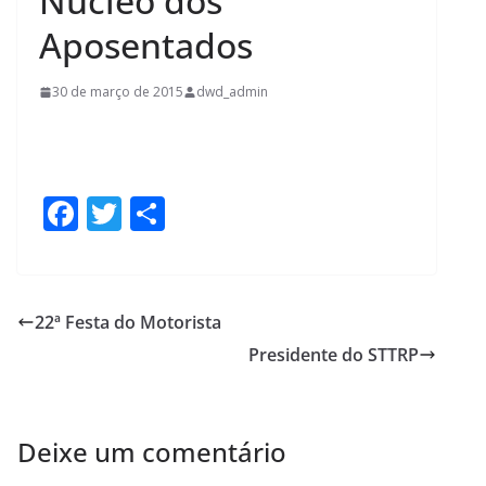
Núcleo dos
Aposentados
30 de março de 2015
dwd_admin
F
T
S
ac
w
h
e
itt
ar
b
er
e
22ª Festa do Motorista
o
Presidente do STTRP
o
k
Deixe um comentário