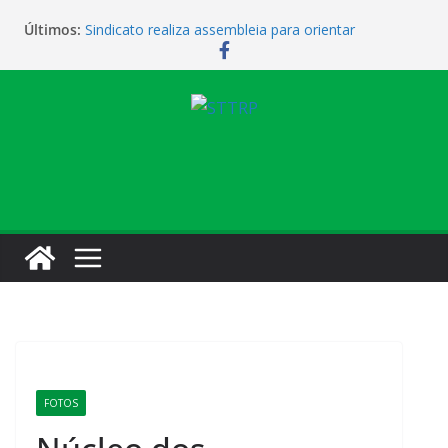
Últimos:
Sindicato realiza assembleia para orientar
cobradores sobre novas possibilidades de
qualificação e recolocação profissional
Sindicato promove encontro para orientar
cobradores sobre qualificação e recolocação
Não temos atendimento de clínico na manhã desta
quarta-feira (1)
Sindicato amplia parceria com laboratório
Sindicato homenageia a categoria pelo Dia do
Motorista
FOTOS