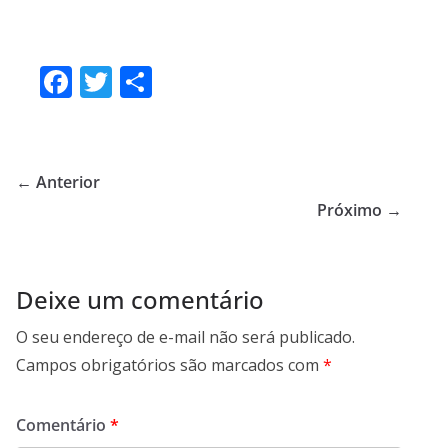
F
T
S
ac
w
h
e
itt
ar
b
er
e
← Anterior
o
Próximo →
o
k
Deixe um comentário
O seu endereço de e-mail não será publicado.
Campos obrigatórios são marcados com
*
Comentário
*