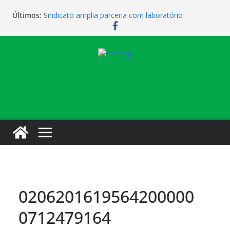
Últimos:
Sindicato amplia parceria com laboratório
Sindicato homenageia a categoria pelo Dia do
Motorista
Sindicato realiza assembleia para orientar
cobradores sobre novas possibilidades de
qualificação e recolocação profissional
Sede campestre será reaberta neste sábado
Vendaval causa estragos e sede campestre está
fechada nesta sexta-feira
0206201619564200000
0712479164