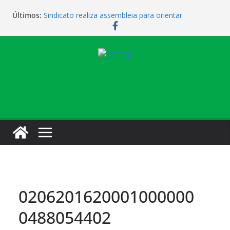
Últimos:
Sindicato realiza assembleia para orientar
cobradores sobre novas possibilidades de
qualificação e recolocação profissional
Sindicato promove encontro para orientar
cobradores sobre qualificação e recolocação
Não temos atendimento de clínico na manhã desta
quarta-feira (1)
Sindicato amplia parceria com laboratório
Sindicato homenageia a categoria pelo Dia do
Motorista
0206201620001000000
0488054402