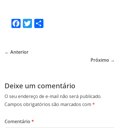
F
T
S
ac
w
h
e
itt
ar
b
er
e
← Anterior
o
Próximo →
o
k
Deixe um comentário
O seu endereço de e-mail não será publicado.
Campos obrigatórios são marcados com
*
Comentário
*