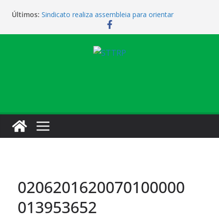
Últimos:
Sindicato realiza assembleia para orientar
cobradores sobre novas possibilidades de
qualificação e recolocação profissional
Sindicato promove encontro para orientar
cobradores sobre qualificação e recolocação
Não temos atendimento de clínico na manhã desta
quarta-feira (1)
Sindicato amplia parceria com laboratório
Sindicato homenageia a categoria pelo Dia do
Motorista
0206201620070100000
013953652