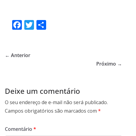
F
T
S
ac
w
h
e
itt
ar
b
er
e
← Anterior
o
Próximo →
o
k
Deixe um comentário
O seu endereço de e-mail não será publicado.
Campos obrigatórios são marcados com
*
Comentário
*