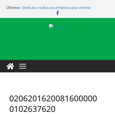
Últimos:
Sindicato realiza assembleia para orientar
cobradores sobre novas possibilidades de
qualificação e recolocação profissional
Sede campestre será reaberta neste sábado
Vendaval causa estragos e sede campestre está
fechada nesta sexta-feira
Sindicato amplia parceria com laboratório
Sindicato homenageia a categoria pelo Dia do
Motorista
0206201620081600000
0102637620