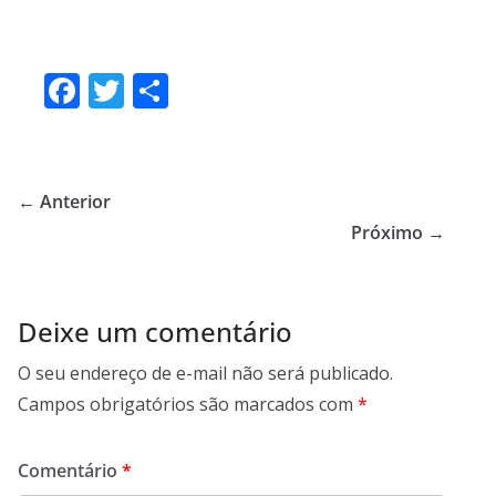
F
T
S
ac
w
h
e
itt
ar
b
er
e
← Anterior
o
Próximo →
o
k
Deixe um comentário
O seu endereço de e-mail não será publicado.
Campos obrigatórios são marcados com
*
Comentário
*