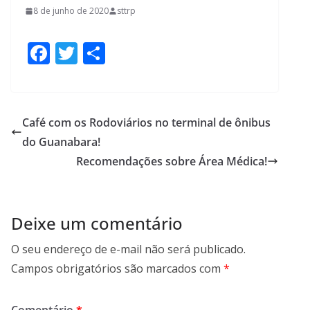
8 de junho de 2020
sttrp
F
T
S
ac
w
h
e
itt
ar
b
er
e
Café com os Rodoviários no terminal de ônibus
o
do Guanabara!
o
Recomendações sobre Área Médica!
k
Deixe um comentário
O seu endereço de e-mail não será publicado.
Campos obrigatórios são marcados com
*
Comentário
*