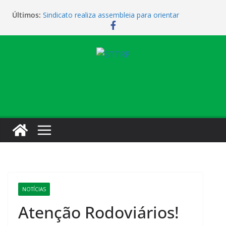
Últimos:
Sindicato realiza assembleia para orientar
cobradores sobre novas possibilidades de
qualificação e recolocação profissional
Sindicato promove encontro para orientar
cobradores sobre qualificação e recolocação
Não temos atendimento de clínico na manhã desta
quarta-feira (1)
Sindicato amplia parceria com laboratório
Sindicato homenageia a categoria pelo Dia do
Motorista
NOTÍCIAS
Atenção Rodoviários!