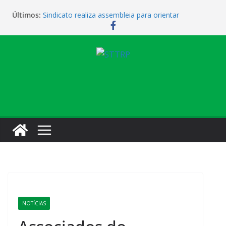
Últimos:
Sindicato realiza assembleia para orientar
cobradores sobre novas possibilidades de
qualificação e recolocação profissional
Sindicato promove encontro para orientar
cobradores sobre qualificação e recolocação
Não temos atendimento de clínico na manhã desta
quarta-feira (1)
Sindicato amplia parceria com laboratório
Sindicato homenageia a categoria pelo Dia do
Motorista
NOTÍCIAS