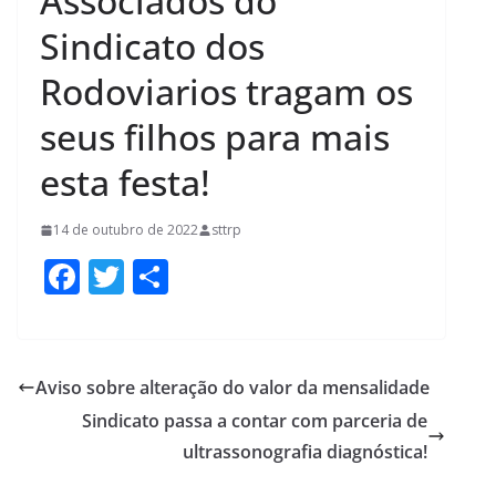
Associados do
Sindicato dos
Rodoviarios tragam os
seus filhos para mais
esta festa!
14 de outubro de 2022
sttrp
F
T
S
ac
w
h
e
itt
ar
b
er
e
Aviso sobre alteração do valor da mensalidade
o
Sindicato passa a contar com parceria de
o
ultrassonografia diagnóstica!
k