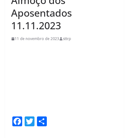
Almoço dos
Aposentados
11.11.2023
11 de novembro de 2023
sttrp
F
T
S
ac
w
h