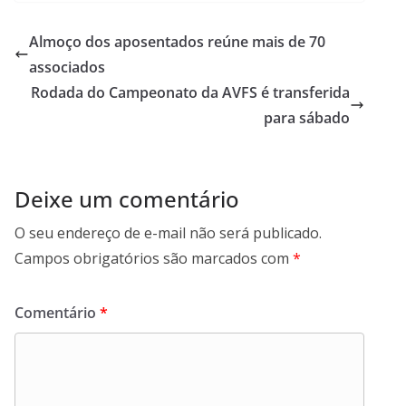
e
itt
ar
b
er
e
Almoço dos aposentados reúne mais de 70
o
associados
o
Rodada do Campeonato da AVFS é transferida
k
para sábado
Deixe um comentário
O seu endereço de e-mail não será publicado.
Campos obrigatórios são marcados com
*
Comentário
*