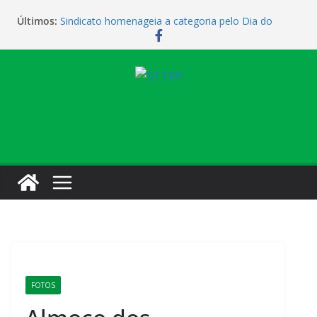
Últimos:
Sindicato homenageia a categoria pelo Dia do
Motorista
Sindicato realiza assembleia para orientar
cobradores sobre novas possibilidades de
qualificação e recolocação profissional
Sindicato promove encontro para orientar
cobradores sobre qualificação e recolocação
Vendaval causa estragos e sede campestre está
fechada nesta sexta-feira
Sindicato amplia parceria com laboratório
FOTOS