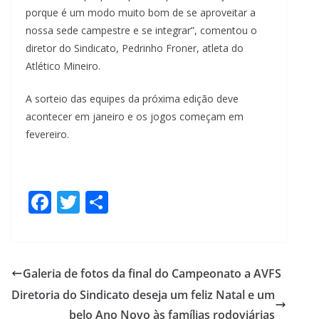
porque é um modo muito bom de se aproveitar a
nossa sede campestre e se integrar”, comentou o
diretor do Sindicato, Pedrinho Froner, atleta do
Atlético Mineiro.
A sorteio das equipes da próxima edição deve
acontecer em janeiro e os jogos começam em
fevereiro.
F
T
S
ac
w
h
e
itt
ar
b
er
e
Galeria de fotos da final do Campeonato a AVFS
o
Diretoria do Sindicato deseja um feliz Natal e um
o
belo Ano Novo às famílias rodoviárias