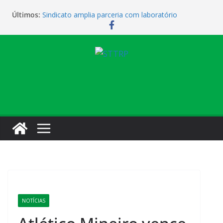
Últimos:
Sindicato amplia parceria com laboratório
Sindicato homenageia a categoria pelo Dia do
Motorista
Sindicato realiza assembleia para orientar
cobradores sobre novas possibilidades de
qualificação e recolocação profissional
Sede campestre será reaberta neste sábado
Vendaval causa estragos e sede campestre está
fechada nesta sexta-feira
NOTÍCIAS