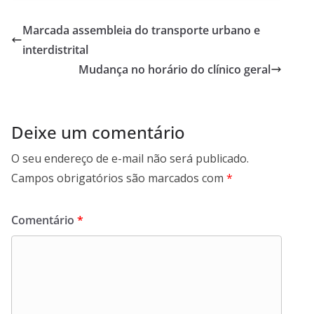
e
itt
ar
b
er
e
Marcada assembleia do transporte urbano e
o
interdistrital
o
Mudança no horário do clínico geral
k
Deixe um comentário
O seu endereço de e-mail não será publicado.
Campos obrigatórios são marcados com
*
Comentário
*