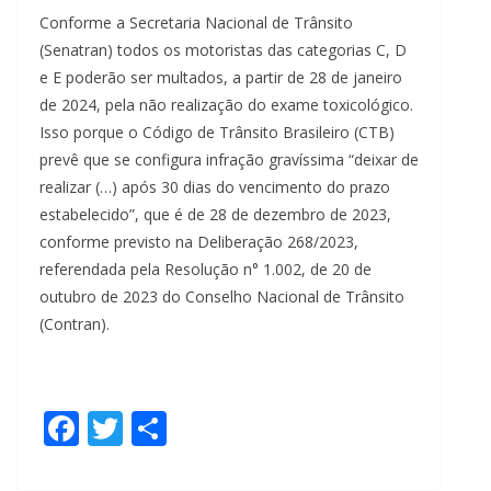
Conforme a
Secretaria Nacional de Trânsito
(Senatran) todos os motoristas das categorias C, D
e E poderão ser multados, a partir de 28 de janeiro
de 2024, pela não realização do exame toxicológico.
Isso porque o Código de Trânsito Brasileiro (CTB)
prevê que se configura infração gravíssima “deixar de
realizar (…) após 30 dias do vencimento do prazo
estabelecido”, que é de 28 de dezembro de 2023,
conforme previsto na Deliberação 268/2023,
referendada pela Resolução n° 1.002, de 20 de
outubro de 2023 do Conselho Nacional de Trânsito
(Contran).
F
T
S
ac
w
h