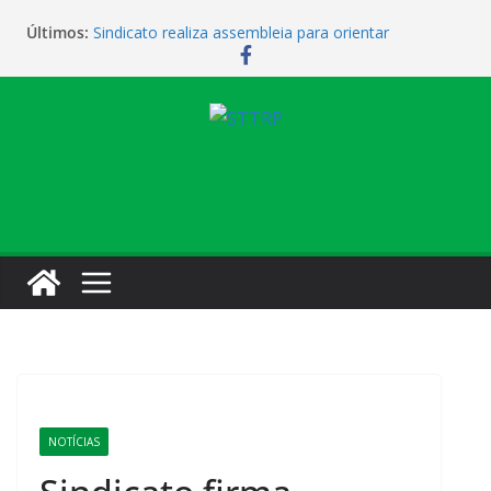
Últimos:
Sindicato realiza assembleia para orientar
cobradores sobre novas possibilidades de
qualificação e recolocação profissional
Sindicato promove encontro para orientar
cobradores sobre qualificação e recolocação
Não temos atendimento de clínico na manhã desta
quarta-feira (1)
Sindicato amplia parceria com laboratório
Sindicato homenageia a categoria pelo Dia do
Motorista
NOTÍCIAS