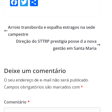
F
T
S
ac
w
h
e
itt
ar
b
er
e
Arroio transborda e espalha estragos na sede
o
campestre
o
Direção do STTRP prestigia posse d a nova
k
gestão em Santa Maria
Deixe um comentário
O seu endereço de e-mail não será publicado.
Campos obrigatórios são marcados com
*
Comentário
*