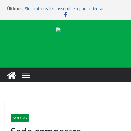
Últimos:
Sindicato realiza assembleia para orientar
cobradores sobre novas possibilidades de
qualificação e recolocação profissional
Sindicato promove encontro para orientar
cobradores sobre qualificação e recolocação
Não temos atendimento de clínico na manhã desta
quarta-feira (1)
Sindicato amplia parceria com laboratório
Sindicato homenageia a categoria pelo Dia do
Motorista
NOTÍCIAS