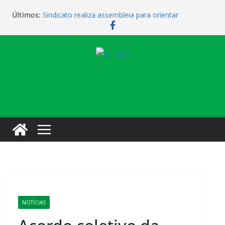
Últimos:
Sindicato realiza assembleia para orientar
cobradores sobre novas possibilidades de
qualificação e recolocação profissional
Sindicato promove encontro para orientar
cobradores sobre qualificação e recolocação
Não temos atendimento de clínico na manhã desta
quarta-feira (1)
Sindicato amplia parceria com laboratório
Sindicato homenageia a categoria pelo Dia do
Motorista
NOTÍCIAS