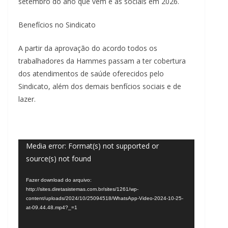
setembro do ano que vem e as sociais em 2026.
Benefícios no Sindicato
A partir da aprovação do acordo todos os
trabalhadores da Hammes passam a ter cobertura
dos atendimentos de saúde oferecidos pelo
Sindicato, além dos demais benfícios sociais e de
lazer.
Tocador
Media error: Format(s) not supported or
source(s) not found
de
vídeo
Fazer download do arquivo:
http://sites.diretasistemas.com.br/sites/1261/wp-
content/uploads/2024/10/25094518/WhatsApp-Video-2024-10-25-
at-09.44.48.mp4?_=1