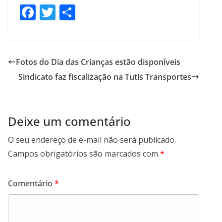
F
T
S
ac
w
h
e
itt
ar
b
er
e
Fotos do Dia das Crianças estão disponíveis
o
Sindicato faz fiscalização na Tutis Transportes
o
k
Deixe um comentário
O seu endereço de e-mail não será publicado.
Campos obrigatórios são marcados com
*
Comentário
*