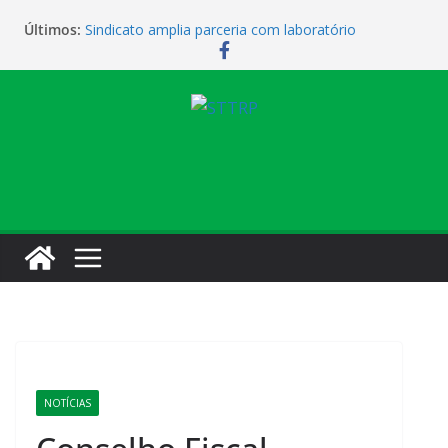
Últimos:
Sindicato amplia parceria com laboratório
Sindicato homenageia a categoria pelo Dia do
Motorista
Sindicato realiza assembleia para orientar
cobradores sobre novas possibilidades de
qualificação e recolocação profissional
Sede campestre será reaberta neste sábado
Vendaval causa estragos e sede campestre está
fechada nesta sexta-feira
NOTÍCIAS