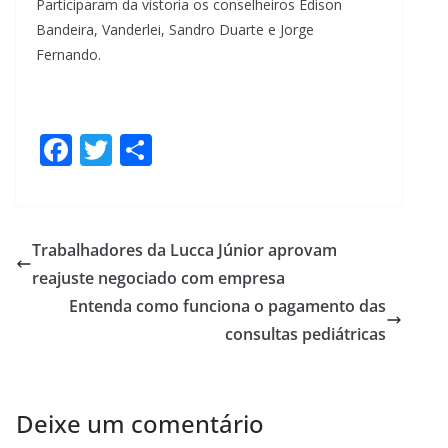
Participaram da vistoria os conselheiros Edison
Bandeira, Vanderlei, Sandro Duarte e Jorge
Fernando.
F
T
S
ac
w
h
e
itt
ar
b
er
e
Trabalhadores da Lucca Júnior aprovam
o
reajuste negociado com empresa
o
Entenda como funciona o pagamento das
k
consultas pediátricas
Deixe um comentário