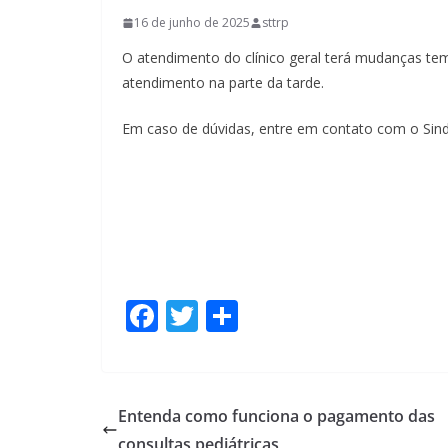
16 de junho de 2025
sttrp
O atendimento do clínico geral terá mudanças tem
atendimento na parte da tarde.
Em caso de dúvidas, entre em contato com o Sind
F
T
S
ac
w
h
e
itt
ar
b
er
e
Entenda como funciona o pagamento das
o
consultas pediátricas