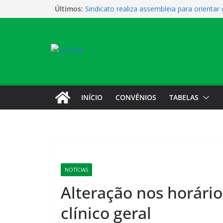
Últimos:
Sindicato realiza assembleia para orientar
novas possibilidades de qualificação e re
profissional
Sindicato promove encontro para orientar
qualificação e recolocação
Não temos atendimento de clínico na man
feira (1)
Sindicato amplia parceria com laboratório
Sindicato homenageia a categoria pelo Di
INÍCIO
CONVÊNIOS
TABELAS
NOTÍCIAS
Alteração nos horári
clínico geral