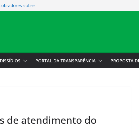
 cobradores sobre
colocação
 cobradores sobre
hã desta quarta-
a do Motorista
DISSÍDIOS
PORTAL DA TRANSPARÊNCIA
PROPOSTA D
os de atendimento do