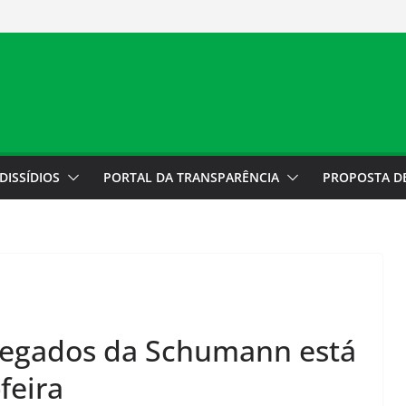
a do Motorista
 cobradores sobre
colocação
do
e está fechada
DISSÍDIOS
PORTAL DA TRANSPARÊNCIA
PROPOSTA D
egados da Schumann está
feira