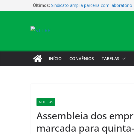
Últimos:
Sindicato amplia parceria com laboratório
Sindicato homenageia a categoria pelo Di
Sindicato realiza assembleia para orientar
novas possibilidades de qualificação e re
profissional
Sede campestre será reaberta neste sába
Vendaval causa estragos e sede campestr
nesta sexta-feira
INÍCIO
CONVÊNIOS
TABELAS
NOTÍCIAS
Assembleia dos empr
marcada para quinta-