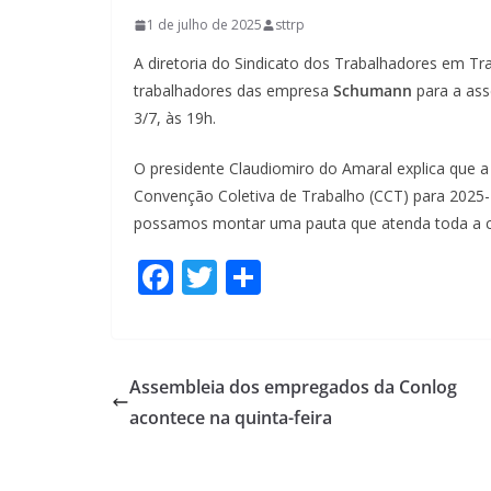
1 de julho de 2025
sttrp
A diretoria do Sindicato dos Trabalhadores em T
trabalhadores das empresa
Schumann
para a asse
3/7, às 19h.
O presidente Claudiomiro do Amaral explica que a a
Convenção Coletiva de Trabalho (CCT) para 2025-
possamos montar uma pauta que atenda toda a ca
F
T
S
ac
w
h
e
itt
ar
b
er
e
Assembleia dos empregados da Conlog
o
acontece na quinta-feira
o
k