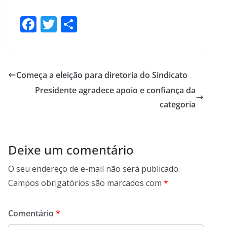
F
T
S
ac
w
h
e
itt
ar
b
er
e
Começa a eleição para diretoria do Sindicato
o
Presidente agradece apoio e confiança da
o
categoria
k
Deixe um comentário
O seu endereço de e-mail não será publicado.
Campos obrigatórios são marcados com
*
Comentário
*