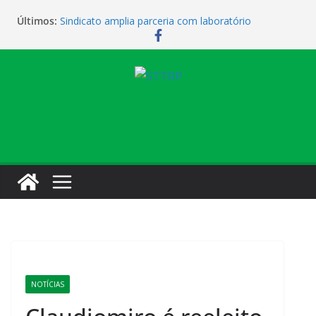
Últimos:
Sindicato amplia parceria com laboratório
Sindicato homenageia a categoria pelo Dia do
Motorista
Sindicato realiza assembleia para orientar
cobradores sobre novas possibilidades de
qualificação e recolocação profissional
Sede campestre será reaberta neste sábado
Vendaval causa estragos e sede campestre está
fechada nesta sexta-feira
NOTÍCIAS