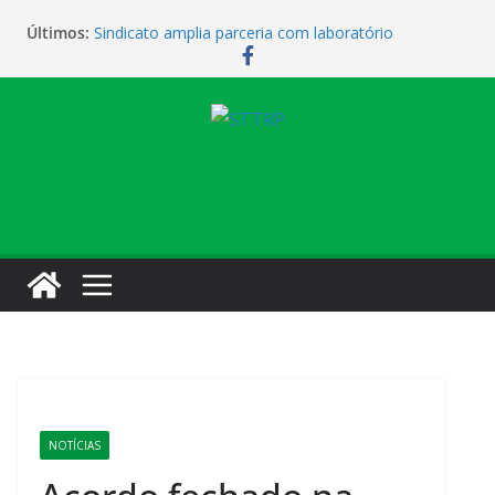
Últimos:
Sindicato amplia parceria com laboratório
Sindicato homenageia a categoria pelo Dia do
Motorista
Sindicato realiza assembleia para orientar
cobradores sobre novas possibilidades de
qualificação e recolocação profissional
Sede campestre será reaberta neste sábado
Vendaval causa estragos e sede campestre está
fechada nesta sexta-feira
NOTÍCIAS