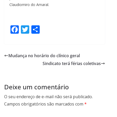
Claudiomiro do Amaral.
F
T
S
ac
w
h
e
itt
ar
b
er
e
Mudança no horário do clínico geral
o
Sindicato terá férias coletivas
o
k
Deixe um comentário
O seu endereço de e-mail não será publicado.
Campos obrigatórios são marcados com
*