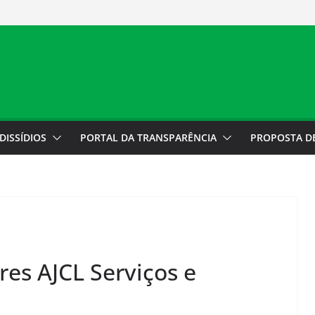
a do Motorista
 cobradores sobre
colocação
do
e está fechada
DISSÍDIOS
PORTAL DA TRANSPARÊNCIA
PROPOSTA D
es AJCL Serviços e