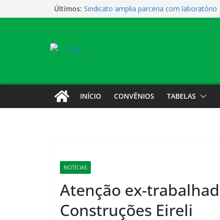
Últimos:
Sindicato amplia parceria com laboratório
Sindicato homenageia a categoria pelo Di
Sindicato realiza assembleia para orientar
novas possibilidades de qualificação e re
profissional
Sede campestre será reaberta neste sába
Vendaval causa estragos e sede campestr
nesta sexta-feira
INÍCIO
CONVÊNIOS
TABELAS
NOTÍCIAS
Atenção ex-trabalhadr
Construções Eireli