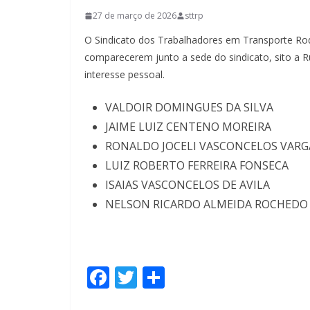
27 de março de 2026
sttrp
O Sindicato dos Trabalhadores em Transporte Rod
comparecerem junto a sede do sindicato, sito a 
interesse pessoal.
VALDOIR DOMINGUES DA SILVA
JAIME LUIZ CENTENO MOREIRA
RONALDO JOCELI VASCONCELOS VARG
LUIZ ROBERTO FERREIRA FONSECA
ISAIAS VASCONCELOS DE AVILA
NELSON RICARDO ALMEIDA ROCHEDO
F
T
S
ac
w
h