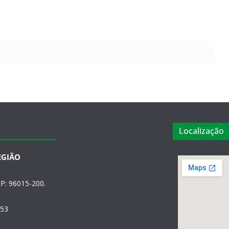
Localização
EGIÃO
P: 96015-200.
553