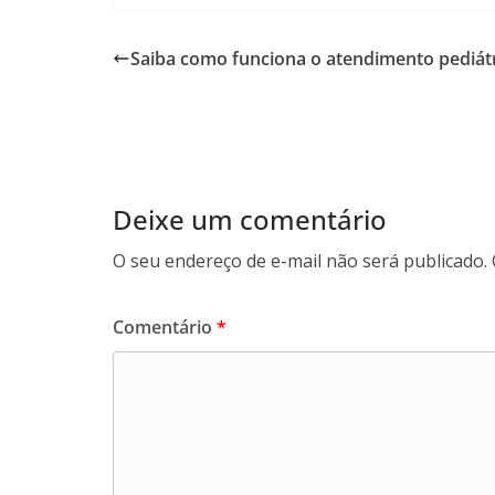
e
itt
ar
b
er
e
Saiba como funciona o atendimento pediát
o
o
k
Deixe um comentário
O seu endereço de e-mail não será publicado.
Comentário
*