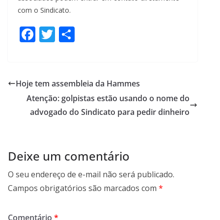
com o Sindicato.
F
T
S
ac
w
h
e
itt
ar
b
er
e
Hoje tem assembleia da Hammes
o
Atenção: golpistas estão usando o nome do
o
advogado do Sindicato para pedir dinheiro
k
Deixe um comentário
O seu endereço de e-mail não será publicado.
Campos obrigatórios são marcados com
*
Comentário
*