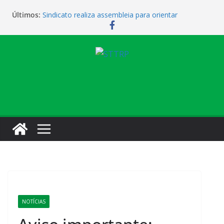
Últimos:
Sindicato realiza assembleia para orientar
cobradores sobre novas possibilidades de
qualificação e recolocação profissional
Sindicato promove encontro para orientar
cobradores sobre qualificação e recolocação
Não temos atendimento de clínico na manhã desta
quarta-feira (1)
Sindicato amplia parceria com laboratório
Sindicato homenageia a categoria pelo Dia do
Motorista
NOTÍCIAS