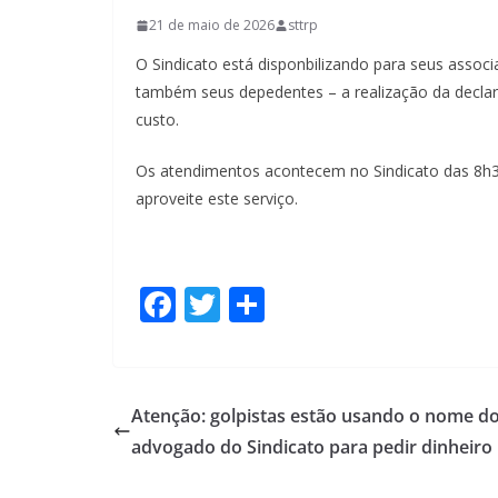
21 de maio de 2026
sttrp
O Sindicato está disponbilizando para seus assoc
também seus depedentes – a realização da decla
custo.
Os atendimentos acontecem no Sindicato das 8h
aproveite este serviço.
F
T
S
ac
w
h
e
itt
ar
b
er
e
Atenção: golpistas estão usando o nome d
o
advogado do Sindicato para pedir dinheiro
o