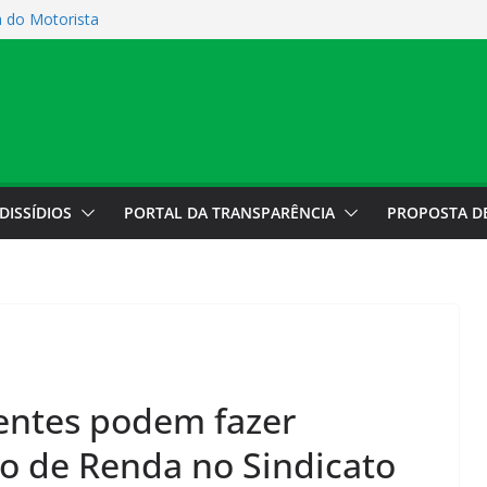
a do Motorista
 cobradores sobre
colocação
 cobradores sobre
e está fechada
DISSÍDIOS
PORTAL DA TRANSPARÊNCIA
PROPOSTA D
entes podem fazer
o de Renda no Sindicato