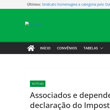
Últimos:
Sindicato homenageia a categoria pelo Di
Sindicato realiza assembleia para orientar
novas possibilidades de qualificação e re
profissional
Sindicato promove encontro para orientar
qualificação e recolocação
Vendaval causa estragos e sede campestr
nesta sexta-feira
Sindicato amplia parceria com laboratório
INÍCIO
CONVÊNIOS
TABELAS
NOTÍCIAS
Associados e depend
declaração do Impost