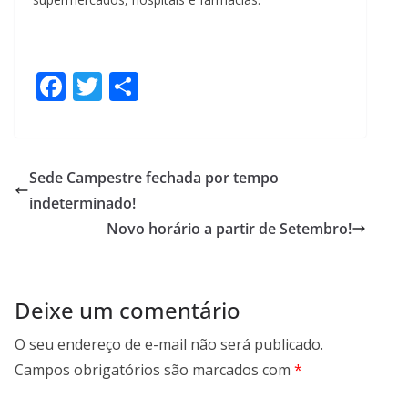
F
T
S
ac
w
h
e
itt
ar
b
er
e
Sede Campestre fechada por tempo
o
indeterminado!
o
Novo horário a partir de Setembro!
k
Deixe um comentário
O seu endereço de e-mail não será publicado.
Campos obrigatórios são marcados com
*