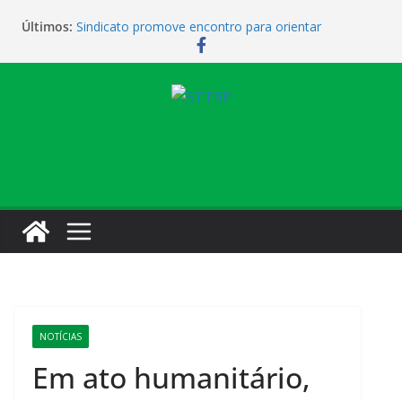
Últimos:
Sindicato promove encontro para orientar
cobradores sobre qualificação e recolocação
Não temos atendimento de clínico na manhã desta
quarta-feira (1)
Sindicato amplia parceria com laboratório
Sindicato homenageia a categoria pelo Dia do
Motorista
Sindicato realiza assembleia para orientar
cobradores sobre novas possibilidades de
qualificação e recolocação profissional
NOTÍCIAS
Em ato humanitário,