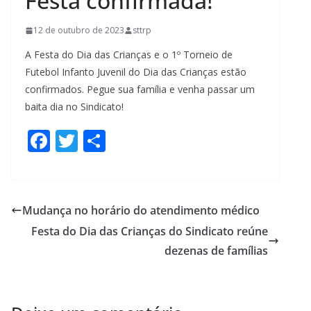
Festa confirmada!
12 de outubro de 2023
sttrp
A Festa do Dia das Crianças e o 1º Torneio de
Futebol Infanto Juvenil do Dia das Crianças estão
confirmados. Pegue sua família e venha passar um
baita dia no Sindicato!
F
T
S
ac
w
h
e
itt
ar
b
er
e
Mudança no horário do atendimento médico
o
Festa do Dia das Crianças do Sindicato reúne
o
dezenas de famílias
k