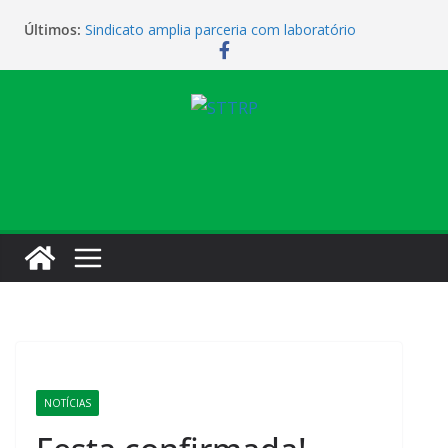
Últimos:
Sindicato amplia parceria com laboratório
Sindicato homenageia a categoria pelo Dia do
Motorista
Sindicato realiza assembleia para orientar
cobradores sobre novas possibilidades de
qualificação e recolocação profissional
Sede campestre será reaberta neste sábado
Vendaval causa estragos e sede campestre está
fechada nesta sexta-feira
NOTÍCIAS