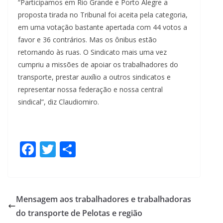
“Participamos em Rio Grande e Porto Alegre a
proposta tirada no Tribunal foi aceita pela categoria,
em uma votação bastante apertada com 44 votos a
favor e 36 contrários. Mas os ônibus estão
retornando às ruas. O Sindicato mais uma vez
cumpriu a missões de apoiar os trabalhadores do
transporte, prestar auxílio a outros sindicatos e
representar nossa federação e nossa central
sindical”, diz Claudiomiro.
F
T
S
ac
w
h
e
itt
ar
b
er
e
Mensagem aos trabalhadores e trabalhadoras
o
do transporte de Pelotas e região