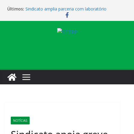
Últimos:
Sindicato amplia parceria com laboratório
Sindicato homenageia a categoria pelo Dia do
Motorista
Sindicato realiza assembleia para orientar
cobradores sobre novas possibilidades de
qualificação e recolocação profissional
Sede campestre será reaberta neste sábado
Vendaval causa estragos e sede campestre está
fechada nesta sexta-feira
NOTÍCIAS